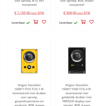
voor oproep, IK10, RVS
voor oproep, IK08, lexaan
voorpaneel
voorpaneel
€ 1.105,00
€ 958,00
excl. BTW
excl. BTW
Leverbaar
Leverbaar
Vingtor Stentofon
Vingtor Stentofon
1008111010 TCIS-1 IP-
1008111040 TCIS-4 IP-
neventoestel met drukker
neventoestel met
voor oproep,
gelabelde drukker met
gespreksaanname en
PMOLED-display voor
anulering, IK08, lexaan
oproep, IK08, lexaan