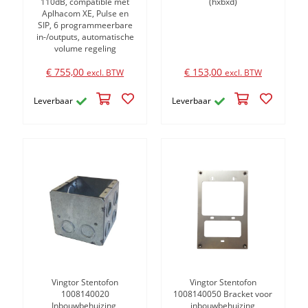
110dB, compatible met
(hxbxd)
Aplhacom XE, Pulse en
SIP, 6 programmeerbare
in-/outputs, automatische
volume regeling
€ 755,00
€ 153,00
excl. BTW
excl. BTW
Leverbaar
Leverbaar
Vingtor Stentofon
Vingtor Stentofon
1008140020
1008140050 Bracket voor
Inbouwbehuizing,
inbouwbehuizing