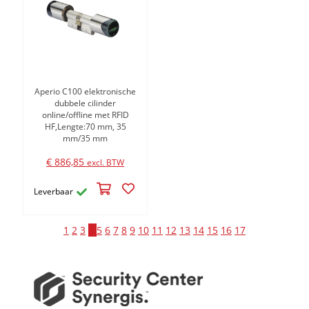
Aperio C100 elektronische
dubbele cilinder
online/offline met RFID
HF,Lengte:70 mm, 35
mm/35 mm
€ 886,85
excl. BTW
Leverbaar
1
2
3
4
5
6
7
8
9
10
11
12
13
14
15
16
17