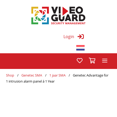
Login
Shop
Genetec SMA
1 jaar SMA
Genetec Advantage for
1 intrusion alarm panel á 1 Year