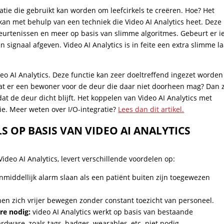
atie die gebruikt kan worden om leefcirkels te creëren. Hoe? Het
an met behulp van een techniek die Video AI Analytics heet. Deze
eurtenissen en meer op basis van slimme algoritmes. Gebeurt er i
 signaal afgeven. Video AI Analytics is in feite een extra slimme l
o AI Analytics. Deze functie kan zeer doeltreffend ingezet worden
Staat er een bewoner voor de deur die daar niet doorheen mag? Dan 
at de deur dicht blijft. Het koppelen van Video AI Analytics met
ie. Meer weten over I/O-integratie?
Lees dan dit artikel.
 OP BASIS VAN VIDEO AI ANALYTICS
Video AI Analytics, levert verschillende voordelen op:
middellijk alarm slaan als een patiënt buiten zijn toegewezen
en zich vrijer bewegen zonder constant toezicht van personeel.
re nodig:
video AI Analytics werkt op basis van bestaande
dware, zoals tags, badges, wearables, etc. niet nodig.