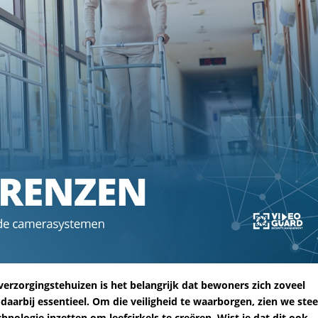
verzorgingstehuizen is het belangrijk dat bewoners zich zoveel
 daarbij essentieel. Om die veiligheid te waarborgen, zien we ste
hnologie inzetten om leefcirkels te creëren. Wist je dat dit ook