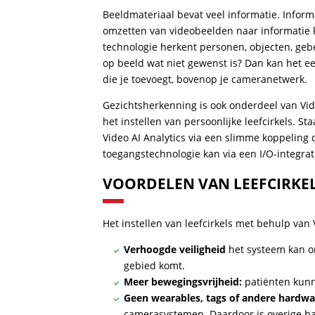
Beeldmateriaal bevat veel informatie. Inform
omzetten van videobeelden naar informatie k
technologie herkent personen, objecten, geb
op beeld wat niet gewenst is? Dan kan het een
die je toevoegt, bovenop je cameranetwerk.
Gezichtsherkenning is ook onderdeel van Vide
het instellen van persoonlijke leefcirkels. 
Video AI Analytics via een slimme koppeling d
toegangstechnologie kan via een I/O-integrat
VOORDELEN VAN LEEFCIRKELS
Het instellen van leefcirkels met behulp van 
Verhoogde veiligheid
het systeem kan on
gebied komt.
Meer bewegingsvrijheid:
patiënten kunn
Geen wearables, tags of andere hardwa
camerasystemen. Daardoor is overige har