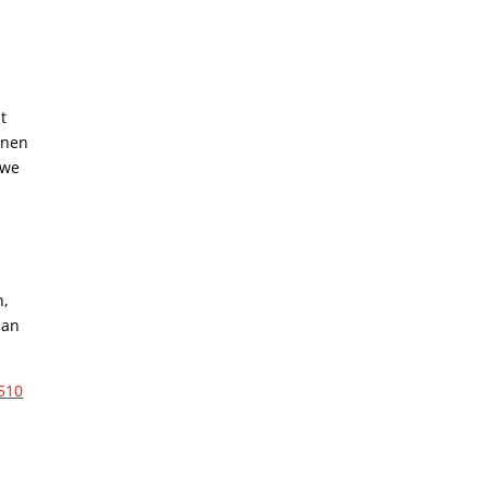
t
onen
 we
n,
dan
510