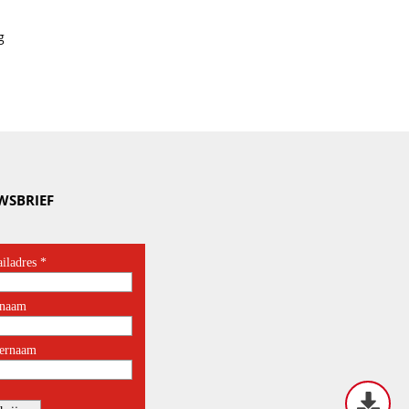
g
WSBRIEF