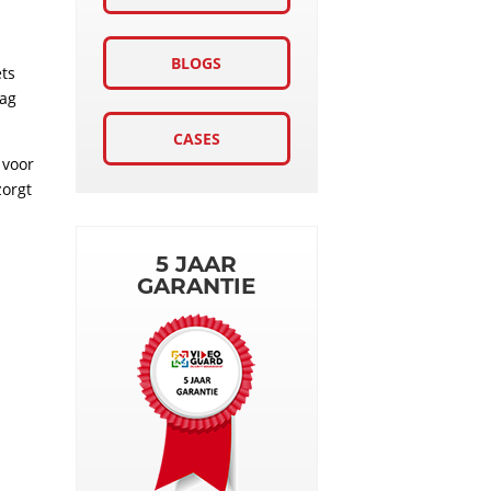
BLOGS
ets
aag
CASES
 voor
zorgt
5 JAAR
GARANTIE