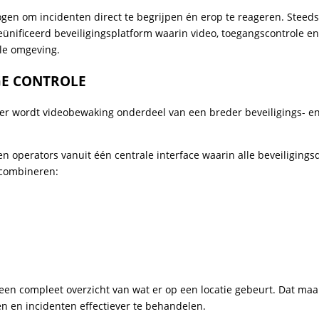
ogen om incidenten direct te begrijpen én erop te reageren. Steed
ünificeerd beveiligingsplatform waarin video, toegangscontrole e
le omgeving.
GE CONTROLE
ter wordt videobewaking onderdeel van een breder beveiligings- e
 operators vanuit één centrale interface waarin alle beveiligings
 combineren:
en compleet overzicht van wat er op een locatie gebeurt. Dat maa
en en incidenten effectiever te behandelen.