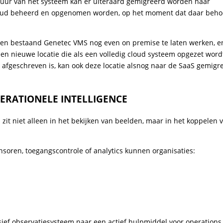
sduur van het systeem kan er uiteraard gemigreerd worden naar
cloud beheerd en opgenomen worden, op het moment dat daar beho
 een bestaand Genetec VMS nog even on premise te laten werken, e
en nieuwe locatie die als een volledig cloud systeem opgezet word
fgeschreven is, kan ook deze locatie alsnog naar de SaaS gemigr
ERATIONELE INTELLIGENCE
it niet alleen in het bekijken van beelden, maar in het koppelen 
nsoren, toegangscontrole of analytics kunnen organisaties:
ief observatiesysteem naar een actief hulpmiddel voor operations