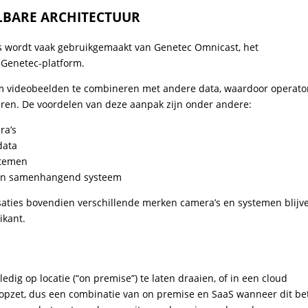
LBARE ARCHITECTUUR
’s wordt vaak gebruikgemaakt van Genetec Omnicast, het
Genetec-platform.
m videobeelden te combineren met andere data, waardoor operato
eren. De voordelen van deze aanpak zijn onder andere:
ra’s
data
stemen
 een samenhangend systeem
saties bovendien verschillende merken camera’s en systemen blijv
ikant.
dig op locatie (“on premise”) te laten draaien, of in een cloud
 opzet, dus een combinatie van on premise en SaaS wanneer dit be