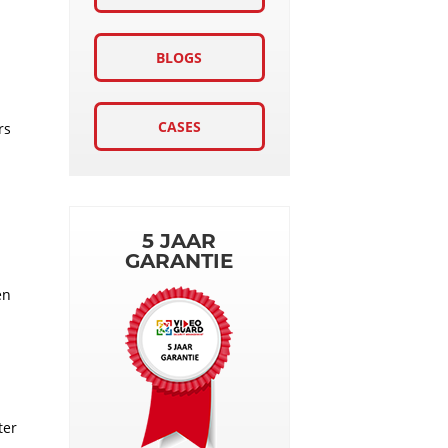
BLOGS
CASES
rs
5 JAAR
GARANTIE
en
ter