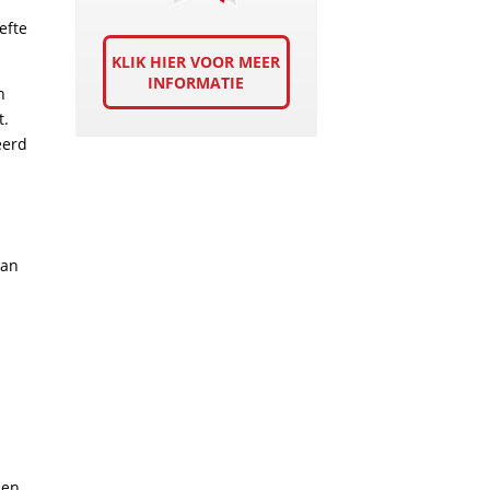
efte
KLIK HIER VOOR MEER
INFORMATIE
n
t.
eerd
van
 en