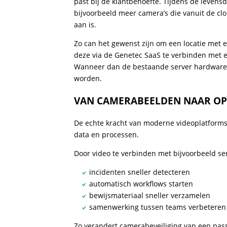
past bij de klantbehoefte. Tijdens de leven
bijvoorbeeld meer camera’s die vanuit de 
aan is.
Zo can het gewenst zijn om een locatie met
deze via de Genetec SaaS te verbinden met e
Wanneer dan de bestaande server hardware a
worden.
VAN CAMERABEELDEN NAAR OP
De echte kracht van moderne videoplatforms z
data en processen.
Door video te verbinden met bijvoorbeeld se
incidenten sneller detecteren
automatisch workflows starten
bewijsmateriaal sneller verzamelen
samenwerking tussen teams verbeteren
Zo verandert camerabeveiliging van een pass