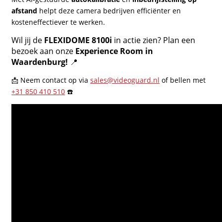
afstand
helpt deze camera bedrijven efficiënter en
kosteneffectiever te werken.
Wil jij de
FLEXIDOME 8100i
in actie zien? Plan een
bezoek aan onze
Experience Room in
Waardenburg!
📍
📩 Neem contact op via
sales@videoguard.nl
of bellen met
+31 850 410 510
☎️