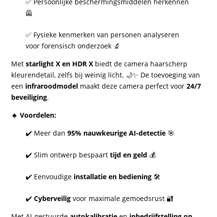
✅ Persoonlijke beschermingsmiddelen herkennen
🦺
✅ Fysieke kenmerken van personen analyseren
voor forensisch onderzoek 🔬
Met
starlight X en HDR X
biedt de camera haarscherp
kleurendetail, zelfs bij weinig licht. 🌙✨ De toevoeging van
een
infraroodmodel
maakt deze camera perfect voor
24/7
beveiliging
.
🔹 Voordelen:
✔️ Meer dan
95% nauwkeurige AI-detectie
🎯
✔️ Slim ontwerp bespaart
tijd en geld
💰
✔️ Eenvoudige
installatie en bediening
🛠️
✔️
Cyberveilig
voor maximale gemoedsrust 🔐
Met AI-gestuurde
autokalibratie
en
inbedrijfstelling op