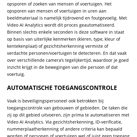
opsporen of zoeken van mensen of voertuigen. Het
opsporen van mensen of voertuigen in uren aan
beeldmateriaal is namelijk tijdrovend en foutgevoelig. Met
Video AI Analytics wordt dit proces geautomatiseerd.
Binnen slechts enkele seconden is deze software in staat
op basis van uiterlijke kenmerken (kleren, type, kleur of
kentekenplaat) of gezichtsherkenning vermiste of
verdachte personen/voertuigen te detecteren. En dat vaak
over verschillende camera’s tegelijkertijd, waardoor je goed
inzicht krijgt in de bewegingen van die persoon of dat
voertuig.
AUTOMATISCHE TOEGANGSCONTROLE
Vaak is beveiligingspersoneel ook betrokken bij
toegangscontrole van gebouwen of gebieden. De taken die
zij op dit gebied uitvoeren, zijn prima te automatiseren met
Video AI Analytics. Via gezichtsherkenning, ID-verificatie,
nummerplaatherkenning of andere criteria kan bepaald
worden of personen of voertuigen wel of juist geen toegang